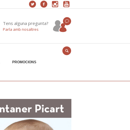
Tens alguna pregunta?
Parla amb nosaltres
A
PROMOCIONS
Home
/
web-promos-juliol-09-06