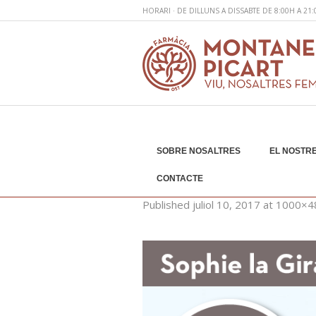
HORARI · DE DILLUNS A DISSABTE DE 8:00H A 21
SOBRE NOSALTRES
EL NOSTRE
web-promos-juliol
CONTACTE
Published
juliol 10, 2017
at 1000×4