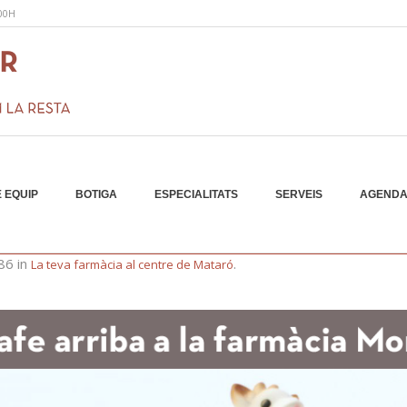
:00H
 EQUIP
BOTIGA
ESPECIALITATS
SERVEIS
AGEND
-09-06
86 in
.
La teva farmàcia al centre de Mataró