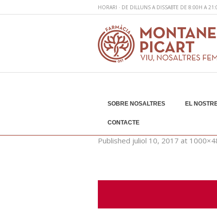
HORARI · DE DILLUNS A DISSABTE DE 8:00H A 21
SOBRE NOSALTRES
EL NOSTRE
web-promos-juliol
CONTACTE
Published
juliol 10, 2017
at 1000×4