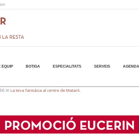
:00H
 EQUIP
BOTIGA
ESPECIALITATS
SERVEIS
AGEND
-09-05
86 in
.
La teva farmàcia al centre de Mataró