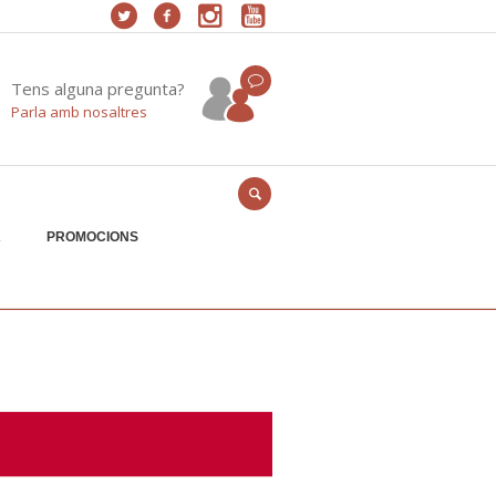
Tens alguna pregunta?
Parla amb nosaltres
A
PROMOCIONS
Home
/
web-promos-juliol-09-05