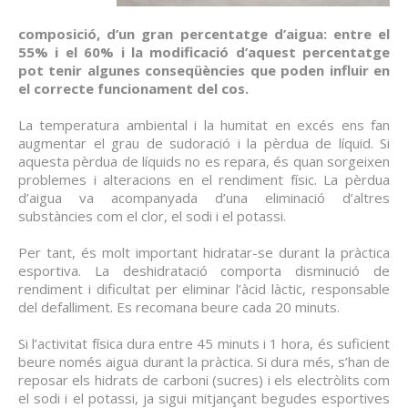
composició, d’un gran percentatge d’aigua: entre el
55% i el 60% i la modificació d’aquest percentatge
pot tenir algunes conseqüències que poden influir en
el correcte funcionament del cos.
La temperatura ambiental i la humitat en excés ens fan
augmentar el grau de sudoració i la pèrdua de líquid. Si
aquesta pèrdua de líquids no es repara, és quan sorgeixen
problemes i alteracions en el rendiment físic. La pèrdua
d’aigua va acompanyada d’una eliminació d’altres
substàncies com el clor, el sodi i el potassi.
Per tant, és molt important hidratar-se durant la pràctica
esportiva. La deshidratació comporta disminució de
rendiment i dificultat per eliminar l’àcid làctic, responsable
del defalliment. Es recomana beure cada 20 minuts.
Si l’activitat física dura entre 45 minuts i 1 hora, és suficient
beure només aigua durant la pràctica. Si dura més, s’han de
reposar els hidrats de carboni (sucres) i els electròlits com
el sodi i el potassi, ja sigui mitjançant begudes esportives