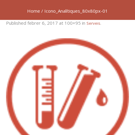
Home
/
Icono_Analítiques_80x80px-01
Published
febrer 6, 2017
at 100×95 in
.
Serveis