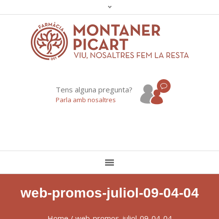
Tens alguna pregunta?
Parla amb nosaltres
web-promos-juliol-09-04-04
Home
/
web-promos-juliol-09-04-04