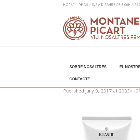
HORARI · DE DILLUNS A DISSABTE DE 8:00H A 21
SOBRE NOSALTRES
EL NOSTRE
promocions-juny-
CONTACTE
Published
juny 9, 2017
at 2083×101