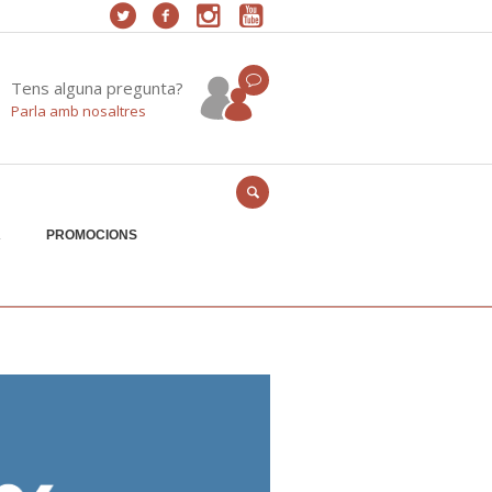
Tens alguna pregunta?
Parla amb nosaltres
A
PROMOCIONS
Home
/
promocions-juny-01