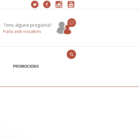
Tens alguna pregunta?
Parla amb nosaltres
A
PROMOCIONS
Home
/
salut-bucodental-img