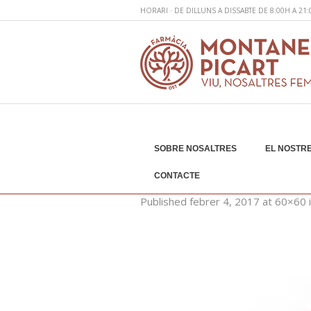
HORARI · DE DILLUNS A DISSABTE DE 8:00H A 21
SOBRE NOSALTRES
EL NOSTRE
salut-bucodental-
CONTACTE
Published
febrer 4, 2017
at 60×60 