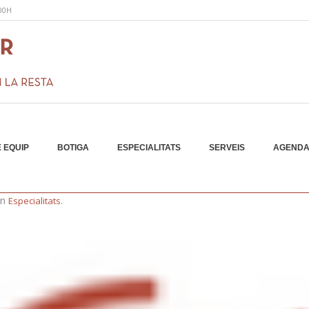
:00H
 EQUIP
BOTIGA
ESPECIALITATS
SERVEIS
AGEND
img
in
.
Especialitats