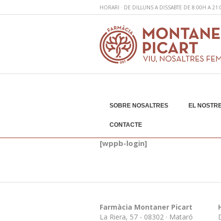
HORARI · DE DILLUNS A DISSABTE DE 8:00H A 21
SOBRE NOSALTRES
EL NOSTRE
Accés d’usuaris
CONTACTE
[wppb-login]
Farmàcia Montaner Picart
La Riera, 57 - 08302 · Mataró