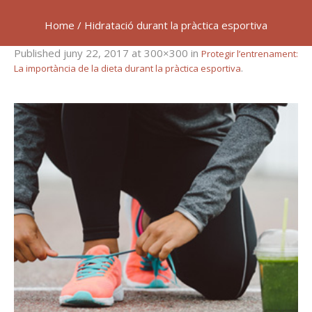
Home
/
Hidratació durant la pràctica esportiva
Published
juny 22, 2017
at 300×300 in
Protegir l’entrenament:
.
La importància de la dieta durant la pràctica esportiva